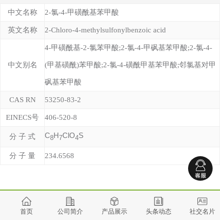
中文名称
2-氯-4-甲磺酰基苯甲酸
英文名称
2-Chloro-4-methylsulfonylbenzoic acid
4-甲磺酰基-2-氯苯甲酸;2-氯-4-甲砜基苯甲酸;2-氯-4-
中文别名
(甲基磺酰)苯甲酸;2-氯-4-磺酰甲基苯甲酸;邻氯基对甲
砜基苯甲酸
CAS RN
53250-83-2
EINECS号
406-520-8
C
H
ClO
S
分 子 式
8
7
4
分 子 量
234.6568
首页
公司简介
产品展示
头条动态
社交名片