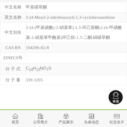
中文名称
甲基磺草酮
英文名称
2-(4-Mesyl-2-nitrobenzoyl)-1,3-cyclohexanedione
2-[4-(甲基磺酰)-2-硝基苯]-1,3-环己胺酮;2-(4-甲磺酰
中文别名
基-2-硝基苯甲酰基)环己烷-1,3-二酮;硝磺草酮
CAS RN
104206-82-8
EINECS号
C
H
NO
S
分 子 式
14
13
7
分 子 量
339.3205
首页
公司简介
产品展示
头条动态
社交名片